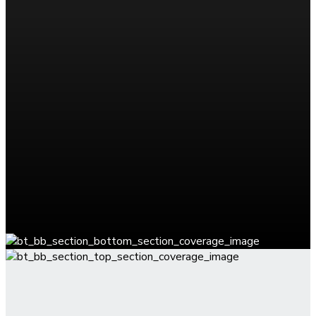
Sie Hilfe bei der Planung benötigen oder Fragen haben,
steht unser freundliches Personal gerne zur Verfügung.
Als zuverlässiges Umzugsunternehmen in
Charlottenburg helfen wir Ihnen gerne bei jedem Schritt
des Weges, von der Planung über die Durchführung bis
zur Nachbereitung. Wir garantieren Ihnen einen
professionellen Service und eine problemlose
Abwicklung, sodass Sie sich keine Sorgen machen
müssen!