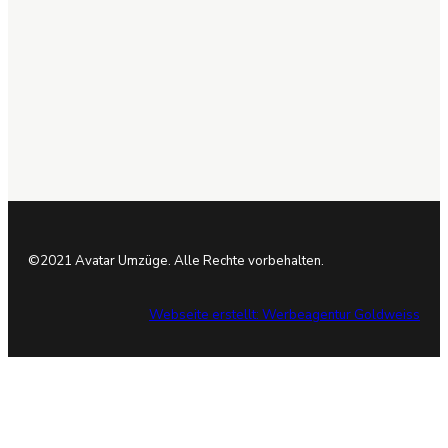
info@avatar-
umzuege.de
Nutzungsbedingungen
Str. vor Schönholz 25,
13158 Berlin
©2021 Avatar Umzüge. Alle Rechte vorbehalten.
Webseite erstellt: Werbeagentur Goldweiss